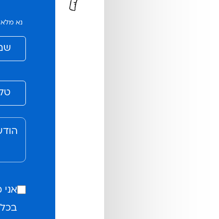
נא מלא 
אני 
בכל 