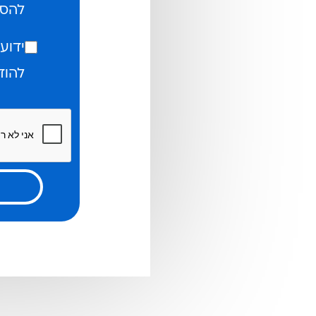
להסי
ידוע
להוד