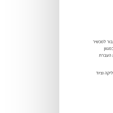
 ולעבור למכשיר
Tranz או חברה אחרת. מערכת Tranzila ערוכה לתמיכה בתקן EMV במגוון
כשיר EMV התומך בתצורת העברת
יקה וציוד