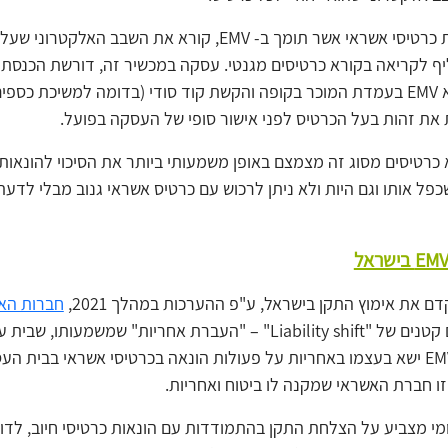
מכשיר לסליקת כרטיסי אשראי אשר תומך ב- EMV, קורא את השבב האלקט
ף לקריאה בקורא כרטיסים מגנטי. עסקה במכשיר זה, דורשת הכנסת 
האשראי לקורא EMV בעמדת המוכר בקופה והקשת קוד סודי (בדומה למשיכת כס
את זהות בעל הכרטיס לפני אישור סופי של העסקה בפועל.
כרטיסים מסוג זה מצמצם באופן משמעותי ביותר את הסיכוי להונאות
ל אותו וגם היות ולא ניתן לרכוש עם כרטיס אשראי גנוב מבלי לדע
ם את אימוץ התקן בישראל, ע"פ ההערכות במהלך 2021,
חברות הא
מהלך לעסקים קטנים של "Liability shift" – "העברת אחריות" שמשמעותו,
יטמיע פתרון EMV ישא בעצמו באחריות על פעולות הונאה בכרטיסי אשראי בבית ה
 חברת האשראי שמקנה לו ביטוח ואחריות.
ומי מצביע על הצלחת התקן בהתמודדות עם הונאות כרטיסי חיוב, לדו