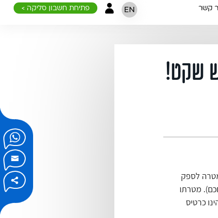
ר קשר
פתיחת חשבון סליקה >
EN
 אשראי, במטרה לספק
כם). מטרתו
נו כרטיס