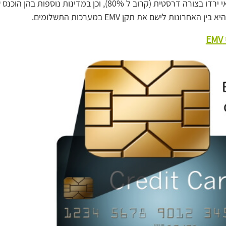
הונאות האשראי ירדו בצורה דרסטית (קרוב ל 80%), וכן במדינות נוספו
 האחרונות לישם את תקן EMV במערכות התשלומים.