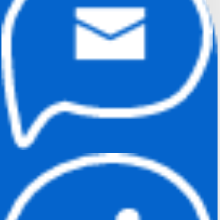
באמצעות המערכת המתקדמת של טרנזילה,
תוך שיפור ביצועי העסק וחסכון כספי ניכר, אודות
לממשק הניהול מהידידותיים ומהמתקדמים
בעולם ואודות לפתרונות היחודיים והחדשניים.
לטרנזילה שתי חברות סליקה:
טרנזילה פייטק
הינה חברה
טכנולוגית שפתחה ומתחזקת
מערכת
סליקה לעסק
קטן או גדול עם מגוון
אפשרויות סליקת אשראי.
טרנזילה פיננסים שירותי סליקה
לעסקים
היא חברה פיננסית הפועלת
ברישיון בנק ישראל, וברישיון והסמכה
של ויזה ומסטרקארד העולמיים
המספקת שירותי סליקת אשראי,
ניכיון אשראי ואשראי לעסקים
בעמלה