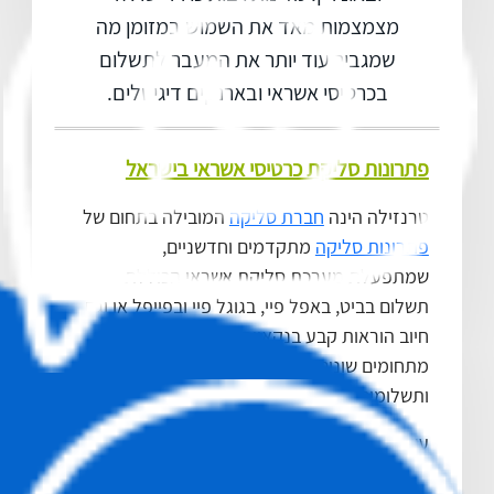
מצמצמות מאד את השמוש במזומן מה
שמגביר עוד יותר את המעבר לתשלום
בכרטיסי אשראי ובארנקים דיגיטלים.
פתרונות סליקת כרטיסי אשראי בישראל
טרנזילה הינה
חברת סליקה
המובילה בתחום של
פתרונות סליקה
מתקדמים וחדשניים,
שמתפעלת מערכת סליקת אשראי הכוללת
תשלום בביט, באפל פיי, בגוגל פיי ובפייפל או וגם
חיוב הוראות קבע בנקאיות, ומספקת לעסקים
מתחומים שונים, כלים ומודולים לביצוע חיובים
ותשלומים באונליין ובעסק.
עשרות אלפי עסקים ובעלי אתרים אשר גובים
תשלומים באינטרנט ובעסק עושים זאת