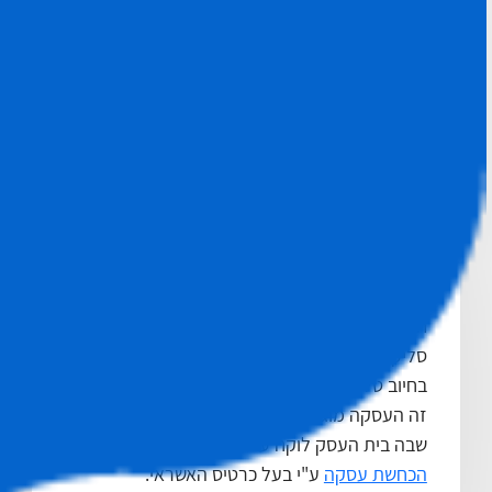
מה זה סליקה ?
סליקת כרטיסי אשראי היא למעשה תצורת העברת
תשלומים בין מוכר לקונה, פעילות אשר במסגרתה
הסולק מחוייב לזכות את בית העסק מקבל
התשלום בגין עסקאות שאושרו על ידו ונבדקו מול
מנפיק כרטיס האשראי של המשלם. התחייבות זו
מותנית בעמידת בית העסק בנהלי התפעול
הקבועים בהסכם ביניהם. כנגד זיכוי בתי העסק
בעסקאות הנ"ל, גובה הסולק את תמורת העסקה
ממנפיק הכרטיס (בניכוי
עמלה צולבת
הנהוגה בין
חברות כרטיסי האשראי). ניתן לערוך את פעולת
סליקת כרטיסי אשראי ללא נוכחות הרוכש, למשל
בחיוב טלפוני או בחיוב דרך אתר אינטרנט. במקרה
זה העסקה מוגדרת הפעולה כעסקה במסמך חסר
שבה בית העסק לוקח על עצמו אחריות במקרה של
הכחשת עסקה
ע"י בעל כרטיס האשראי.