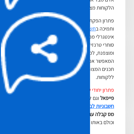
הלקוחות מצד שני.
פתרון הפקת אוטומטית של חשבוניות דיגיטליות
ותמיכה ב
תשלומי פייפאל
בפרט, הוטמע כחלק
אינטגרלי ממערכת טרנזילה סליקה, באופן בו
סוחרי טרנזילה, יקבלו גישה מוגנת סיסמא
ומוצפנת, לממשק ניהול אינטרנטי מתקדם,
המאפשר אפיון תצורת החשבונית ושליטה על
תכנים המצורפים לחשבונית או לקבלה המופצת
ללקוחות.
פתרון יחודי של טרנזילה
-
חשבוניות לחיובי
פייפאל
וגם ל
סליקת כרטיסי אשראי
, וגם
חשבוניות לביט
,
חשבוניות לאפל פיי
,
חשבוניות
מס קבלה עבור תשלומים בהוראת קבע בנקאית
וכולם באותו ממשק !