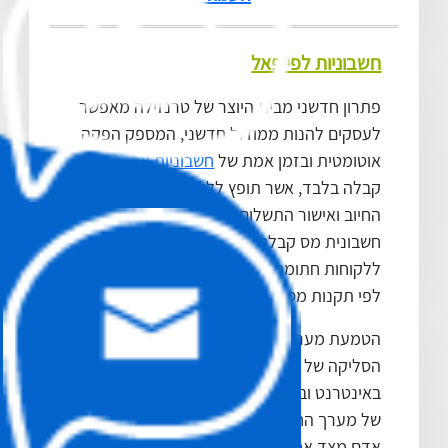
חשבוניות לפייפאל
פתרון חדשני מבית היוצר של טרנזילה מאפשר
לעסקים להנות ממודול חדשני, המספק הפקה
אוטומטית ובזמן אמת של
חשבוניות אונליין
או
קבלה בלבד, אשר תופץ ללקוחות בסיום תהליך
החיוב ואישור התשלום ע"י
פייפאל
(PAYPAL).
חשבונית מס קבלה או קבלה בלבד תשלח
ללקוחות חתומה אלקטרונית, כמסמך ממוחשב
לפי תקנות מס הכנסה.
הטמעת מערכת חשבוניות, בשילוב פתרונות
הסליקה של טרנזילה תקדם כל בעל עסק
באינטרנט ובאונליין, לקראת אוטומציה מלאה
של מערך החיובים מה שמביא לחסכון ניכר בכח
אדם מצד אחד, ושירות מהיר ואמין עבור