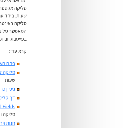
וגם אשראי עסק
שעות. ביחד עם
סליקה באינטרנ
המאפשר סליקה
בפייסבוק ובוו
קרא עוד:
פתח חשב
סליקה ל
שעות
ניכיון כ
דף סליק
 Fields
סליקה ו
חנות ויר