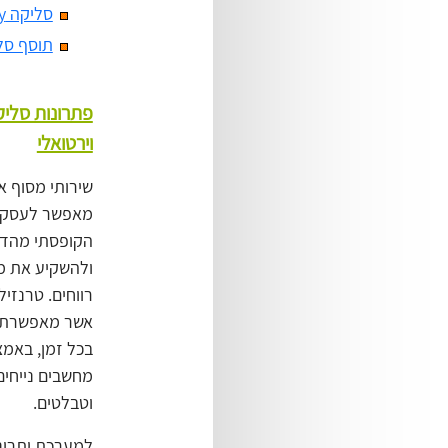
סליקה Shopify
תוסף סל
פתרונות סליק
וירטואלי
שירותי מסוף א
מאפשר לעסקים
הקופסתי מהדור
ולהשקיע את מי
רווחים. טרנזי
אשר מאפשרת ל
בכל זמן, באמצ
מחשבים נייחים
וטבלטים.
למערכת יתרונו