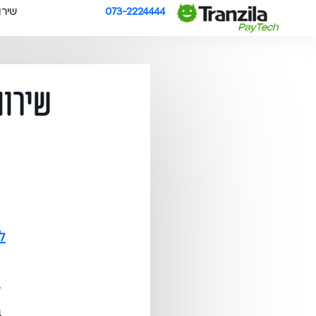
073-2224444
שירו
שירות
ל
ל
ב