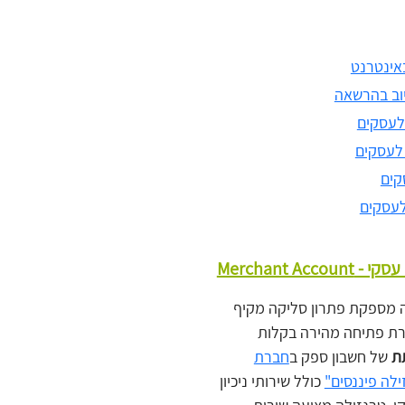
אינטרנט
וב בהרשאה
 לעסקים
 לעסקים
קים
לעסקים
Merchant Acco
 מספקת פתרון סליקה מקיף
ת פתיחה מהירה בקלות
ת
של חשבון ספק ב
חברת
לה פיננסים"
כולל שירותי ניכיון