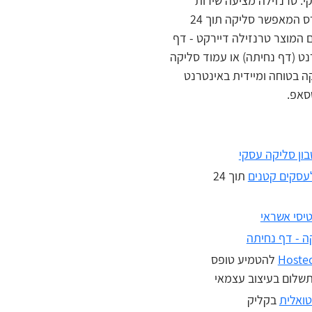
י. טרנזילה מציעה שירות
סליקה אקספרס המאפשר סליקה תוך 24
 המוצר טרנזילה דיירקט - דף
ט (דף נחיתה) או עמוד סליקה
 בטוחה ומיידית באינטרנט
טסאפ.
ון סליקה עסקי
עסקים קטנים
תוך 24
רטיסי אשראי
ה - דף נחיתה
Hosted
להטמיע טופס
תשלום בעיצוב עצמאי
טואלית
בקליק