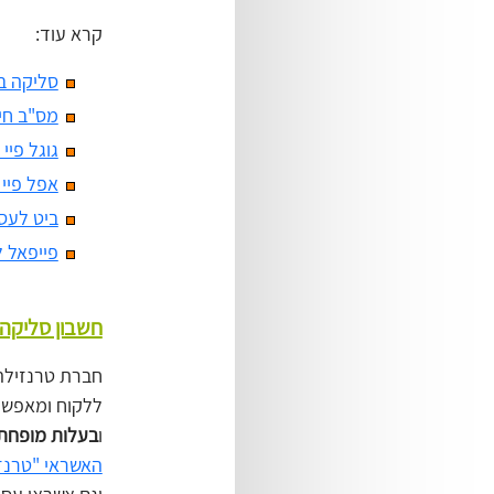
קרא עוד:
סליקה ב
מס"ב חי
גוגל פיי
אפל פיי
ביט לעס
פייפאל 
חשבון סליקה עסקי - unt
חברת טרנזילה
ללקוח ומאפשר
ו
בעלות מופחת
האשראי "טרנזי