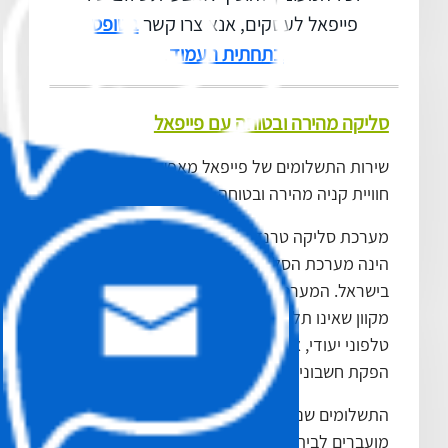
פייפאל לעסקים, אנא צרו קשר
בטופס
בתחתית העמוד
.
סליקה מהירה ובטוחה עם פייפאל
שירות התשלומים של פייפאל מאפשר לצרכנים
חוויית קניה מהירה ובטוחה במסחר אלקטרוני.
מערכת סליקה טרנזילה מקבוצת
אינטרספייס
הינה מערכת הסליקה המתקדמת והמובילה
בישראל. המערכת מעניקה למשתמשיה ממשק
מקוון שאינו תלוי בחומרה, תוכנה או חיבור
טלפוני יעודי, אפשרויות ניהול דוחות מתקדם,
הפקת חשבוניות חתומות אלקטרונית, ועוד.
התשלומים שנגבו עבורכם ע"י פייפאל לעסקים,
מועברים לבית העסק וישירות לחשבון הבנק שלו.