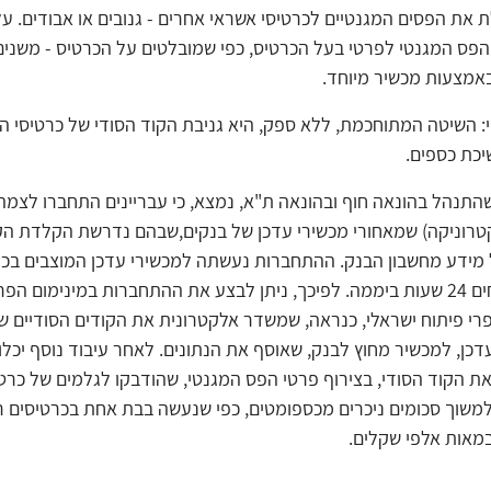
ת הפסים המגנטיים לכרטיסי אשראי אחרים - גנובים או אבודים. על
 הפס המגנטי לפרטי בעל הכרטיס, כפי שמובלטים על הכרטיס - משני
אמצעות מכשיר מיוחד.
י: השיטה המתוחכמת, ללא ספק, היא גניבת הקוד הסודי של כרטיסי ה
כת כספים.
התנהל בהונאה חוף ובהונאה ת"א, נמצא, כי עבריינים התחברו לצמה 
רוניקה) שמאחורי מכשירי עדכן של בנקים,שבהם נדרשת הקלדת הקו
מידע מחשבון הבנק. ההתחברות נעשתה למכשירי עדכן המוצבים בכנ
בנקים, והפתוחים ‎24 שעות ביממה. לפיכך, ניתן לבצע את ההתחברות במינימום
פרי פיתוח ישראלי, כנראה, שמשדר אלקטרונית את הקודים הסודיים ש
כן, למכשיר מחוץ לבנק, שאוסף את הנתונים. לאחר עיבוד נוסף יכלו
ת הקוד הסודי, בצירוף פרטי הפס המגנטי, שהודבקו לגלמים של כרטי
משוך סכומים ניכרים מכספומטים, כפי שנעשה בבת אחת בכרטיסים ר
מאות אלפי שקלים.