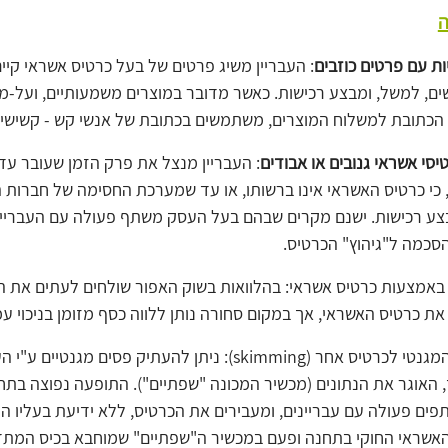
ה
ות עם פרטים כוזבים
: העבריין משיג פרטים של בעל כרטיס אשראי קיי
ם, למשל, ומבצע רכישות. כאשר מדובר במוצרים משמעותיים, ועל-מ
הכתובת למשלוח המוצרים, משתמשים בכתובת של אנשי קש - קשישים
יסי אשראי גנובים או אבודים
: העבריין מנצל את פרק הזמן שעובר ע
כי כרטיס האשראי אינו ברשותו, או עד שמערכת החסימה של חברות 
ע רכישות. ישנם מקרים שבהם בעל העסק משתף פעולה עם העבריין
סכמה ל"גיהוץ" הכרטיס.
 באמצעות כרטיס אשראי: בהלוואות בשוק האפור שולחים לעתים את ה
ת כרטיס האשראי, אך במקום סחורה נותן ללווה כסף מזומן בניכוי ע
העתקת הפס המגנטי לכרטיס אחר (‎skimming): ניתן להעתיק פסים מ
 האוגר את הנתונים (מכשיר המכונה "שפתיים"). התופעה נפוצה בתח
ם פעולה עם עבריינים, ומעבירים את הכרטיס, ללא ידיעת בעליו הי
אשראי החוקי בתחנה ופעם במכשיר ה"שפתיים" שמוחבא בכיס המתד