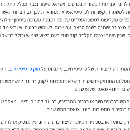
 לריבוי עבירות הקשורות בכרטיסי אשראי. שיעור נכבד מכלל התלונות
ת למשטרה, קשורות לכרטיסי אשראי. אחראיות לכך גם חברות האשרא
ליים מעדיפות לספוג הפסדים על-פני הכנסת מערכת ביטחון יעילה יו
. מצב זה ישתנה בשנה הבאה, עת ייכנסו לשימוש כרטיסי אשראי מדור
, שבין היתר יצריכו הקלדת קוד סודי בעת ביצוע שימוש (כולל רכישה).
המתייחס לעבירות של כרטיסי חיוב, מתבסס על
חוק כרטיסי חיוב
, התשמ"ו6
וטל או המחזיק כרטיס חיוב שלא בהסכמת לקוח, בכוונה להשתמש בו
ו, דינו - מאסר שלוש שנים.
מש בכרטיס חיוב או ברכיב ממרכיביו, בכוונה להונות, דינו - מאסר של
בנסיבות מחמירות, דינו - מאסר חמש שנים.
יק בחומר או במכשיר המיועד לייצור כרטיס חיוב של מנפיק או להדפ
 או לעריכת שינויים על-גבי כרטיס חיוב של המנפיק, והכול ללא הסכמ