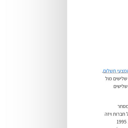
מצעי תשלום
.
ני שלישים מול
ם על שני שלישים
מסחר
חברות ויזה
ומסטרקארד מהונאות בכרטיסי חיוב, הסתכמו בשנת ‎1980 ב‎110- מיליון דולר. בשנת ‎1995