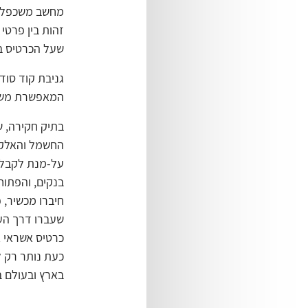
מחשב משכפלת א
זהות בין פרטי
שעל הכרטיס ב
גניבת קוד סוד
המאפשרת משי
בתיק חקירה, ש
החשמל והאלקט
על-מנת לקבל 
חיברו מכשיר, 
שעברו דרך העד
כרטיס אשראי א
כעת נותר רק ל
בארץ ובעולם ב