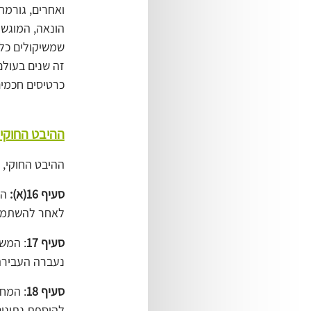
ואחרים, גורמת
הונאה, המוגשו
שמשיקולים כלכ
זה שנים בעולם
כרטיסים חכמים
ההיבט החוקי
ההיבט החוקי, 
סעיף ‎16(א):
הנ
לאחר להשתמש ב
סעיף ‎17
: המשת
נעברה העבירה 
סעיף ‎18
: המחז
להוספת נתונים