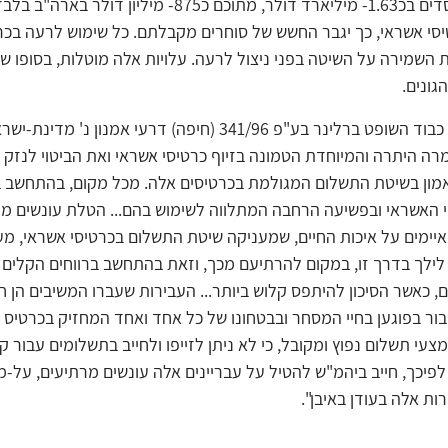
הסתכמו ההפסדים בכ‎1.63- מיליארד דולר, מתוכם כ‎875- מיליון
סי אשראי, כך יגבר החשש של סוחרים מקבלתם. כל שימוש לרעה בכר
 השמירה על השיטה בפני ניצול לרעה. עלויות אלה מוטלות, בסופו ש
ונים.
על כך התייחס כבוד השופט ברלינר בע"פ ‎341/96 (חיפה) דרעי אמנון נ' מד
רה היתרה והמיוחדת הטמונה בזיוף כרטיסי אשראי ואת הביטוי לנזק 
מון בשיטת התשלום המגולמת בכרטיסים אלה. מכל מקום, בהתחשב 
י האשראי ובפשיעה הרחבה המתלווה לשימוש בהם... הטלת עונשים מת
איימים על איכות החיים, שמעניקה שיטת התשלום בכרטיסי אשראי, מ
 לילך בדרך זו, במקום להרתיעם מכך, וזאת בהתחשב ברווחים הקלים 
ם, כאשר הסיכון להיתפס קלוש ביותר... העבירות שעברו המשיבים הן ח
בור בפוגען בחיי המסחר ובבטחונו של כל אחד ואחד המחזיק בכרטיס 
צעי תשלום נפוץ ומקובל, כי לא ניתן לזייפו ולחייב בתשלומים עבור קנ
פיכך, חייב ביהמ"ש להטיל על עבריינים אלה עונשים מרתיעים, על-
ת אלה בעודן באיבן".