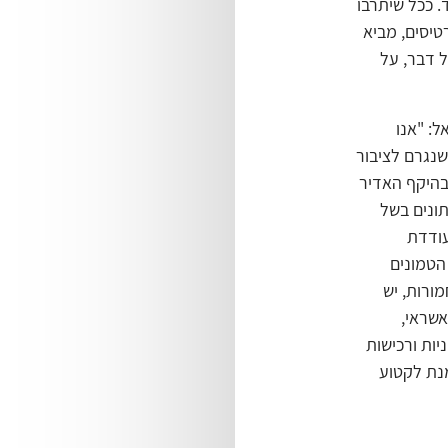
 דולר בארה"ב בלבד. ככל שיתרבו
טיסים, מביא
ל דבר, על
ינת-ישראל: "אנו
שנגרם לציבור
בהיקף האדיר
ונים בשל
עודדת
הטמונים
מורות, יש
אשראי,
יות ורכישות
מנת לקטוע