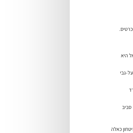
רטיס.
ל היא
ל-גבי
במסטרקארד
סביב
טחון כאלה