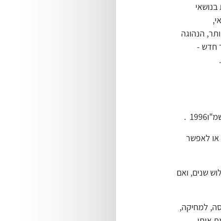
 בנושאי
י,
תר, הנהוגה
 חדש -
‎ 199 .
 או לאפשר
וש שנים, ואם
סה, למחיקה,
ת אותו