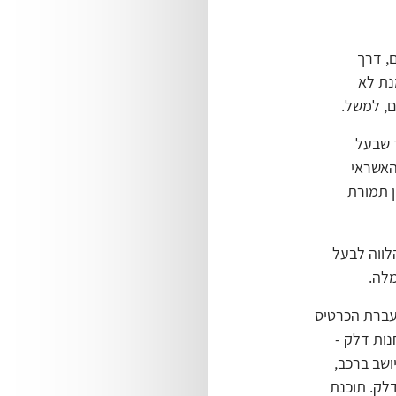
ם, דרך
נת לא
, למשל.
ד שבעל
האשראי
 תמורת
לווה לבעל
מלה.
גנטיים ע"י העברת הכרטיס
נות דלק -
ושב ברכב,
לק. תוכנת